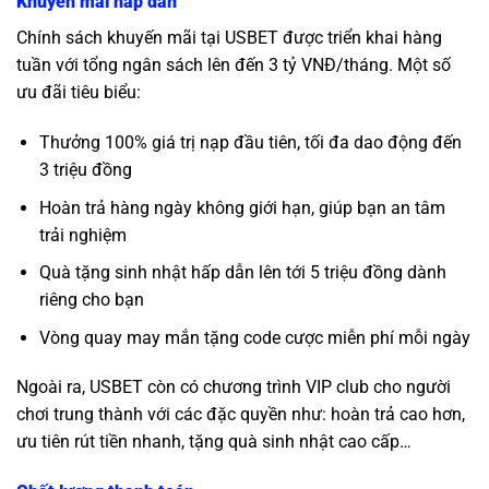
Khuyến mãi hấp dẫn
Chính sách khuyến mãi tại USBET được triển khai hàng
tuần với tổng ngân sách lên đến 3 tỷ VNĐ/tháng. Một số
ưu đãi tiêu biểu:
Thưởng 100% giá trị nạp đầu tiên, tối đa dao động đến
3 triệu đồng
Hoàn trả hàng ngày không giới hạn, giúp bạn an tâm
trải nghiệm
Quà tặng sinh nhật hấp dẫn lên tới 5 triệu đồng dành
riêng cho bạn
Vòng quay may mắn tặng code cược miễn phí mỗi ngày
Ngoài ra, USBET còn có chương trình VIP club cho người
chơi trung thành với các đặc quyền như: hoàn trả cao hơn,
ưu tiên rút tiền nhanh, tặng quà sinh nhật cao cấp…