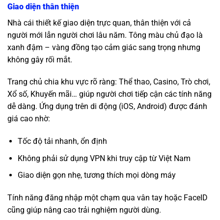
Giao diện thân thiện
Nhà cái thiết kế giao diện trực quan, thân thiện với cả
người mới lẫn người chơi lâu năm. Tông màu chủ đạo là
xanh đậm – vàng đồng tạo cảm giác sang trọng nhưng
không gây rối mắt.
Trang chủ chia khu vực rõ ràng: Thể thao, Casino, Trò chơi,
Xổ số, Khuyến mãi… giúp người chơi tiếp cận các tính năng
dễ dàng. Ứng dụng trên di động (iOS, Android) được đánh
giá cao nhờ:
Tốc độ tải nhanh, ổn định
Không phải sử dụng VPN khi truy cập từ Việt Nam
Giao diện gọn nhẹ, tương thích mọi dòng máy
Tính năng đăng nhập một chạm qua vân tay hoặc FaceID
cũng giúp nâng cao trải nghiệm người dùng.