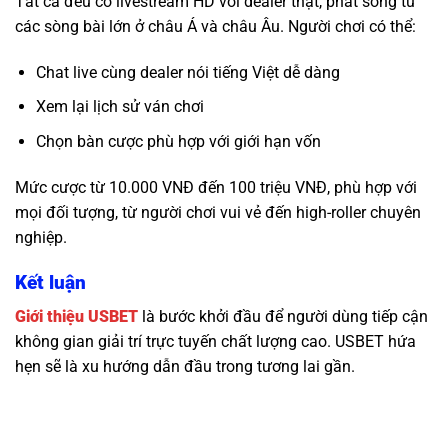
Tất cả đều có livestream HD với dealer thật, phát sóng từ
các sòng bài lớn ở châu Á và châu Âu. Người chơi có thể:
Chat live cùng dealer nói tiếng Việt dễ dàng
Xem lại lịch sử ván chơi
Chọn bàn cược phù hợp với giới hạn vốn
Mức cược từ 10.000 VNĐ đến 100 triệu VNĐ, phù hợp với
mọi đối tượng, từ người chơi vui vẻ đến high-roller chuyên
nghiệp.
Kết luận
Giới thiệu USBET
là bước khởi đầu để người dùng tiếp cận
không gian giải trí trực tuyến chất lượng cao. USBET hứa
hẹn sẽ là xu hướng dẫn đầu trong tương lai gần.