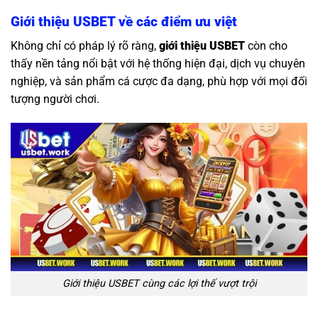
Giới thiệu USBET về các điểm ưu việt
Không chỉ có pháp lý rõ ràng,
giới thiệu USBET
còn cho
thấy nền tảng nổi bật với hệ thống hiện đại, dịch vụ chuyên
nghiệp, và sản phẩm cá cược đa dạng, phù hợp với mọi đối
tượng người chơi.
Giới thiệu USBET cùng các lợi thế vượt trội