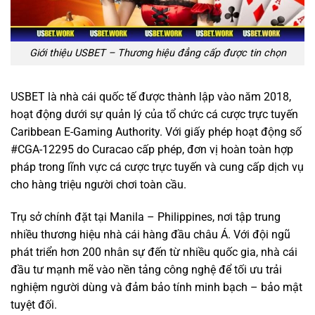
Giới thiệu USBET – Thương hiệu đẳng cấp được tin chọn
USBET là nhà cái quốc tế được thành lập vào năm 2018,
hoạt động dưới sự quản lý của tổ chức cá cược trực tuyến
Caribbean E-Gaming Authority. Với giấy phép hoạt động số
#CGA-12295 do Curacao cấp phép, đơn vị hoàn toàn hợp
pháp trong lĩnh vực cá cược trực tuyến và cung cấp dịch vụ
cho hàng triệu người chơi toàn cầu.
Trụ sở chính đặt tại Manila – Philippines, nơi tập trung
nhiều thương hiệu nhà cái hàng đầu châu Á. Với đội ngũ
phát triển hơn 200 nhân sự đến từ nhiều quốc gia, nhà cái
đầu tư mạnh mẽ vào nền tảng công nghệ để tối ưu trải
nghiệm người dùng và đảm bảo tính minh bạch – bảo mật
tuyệt đối.