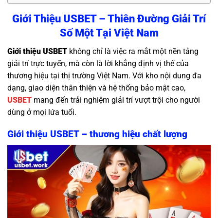
Giới Thiệu USBET – Thiên Đường Giải Trí
Số Một Tại Việt Nam
Giới thiệu USBET
không chỉ là việc ra mắt một nền tảng
giải trí trực tuyến, mà còn là lời khẳng định vị thế của
thương hiệu tại thị trường Việt Nam. Với kho nội dung đa
dạng, giao diện thân thiện và hệ thống bảo mật cao,
USBET
mang đến trải nghiệm giải trí vượt trội cho người
dùng ở mọi lứa tuổi.
Giới thiệu USBET – thương hiệu chất lượng