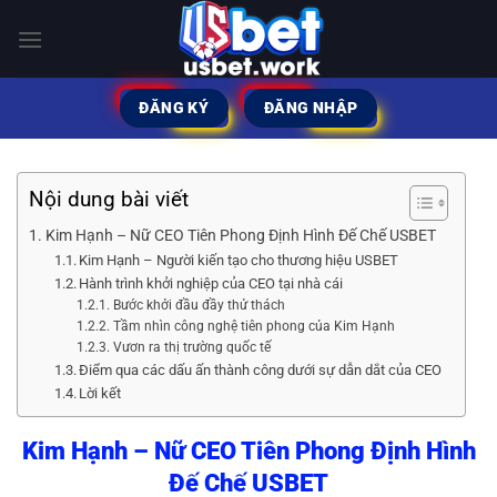
Bỏ
qua
nội
dung
ĐĂNG KÝ
ĐĂNG NHẬP
Nội dung bài viết
Kim Hạnh – Nữ CEO Tiên Phong Định Hình Đế Chế USBET
Kim Hạnh – Người kiến tạo cho thương hiệu USBET
Hành trình khởi nghiệp của CEO tại nhà cái
Bước khởi đầu đầy thử thách
Tầm nhìn công nghệ tiên phong của Kim Hạnh
Vươn ra thị trường quốc tế
Điểm qua các dấu ấn thành công dưới sự dẫn dắt của CEO
Lời kết
Kim Hạnh – Nữ CEO Tiên Phong Định Hình
Đế Chế USBET