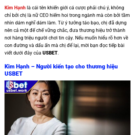
Kim Hạnh
là cái tên khiến giới cá cược phải chú ý, không
chỉ bởi chị là nữ CEO hiếm hoi trong ngành mà còn bởi tầm
nhìn dám nghĩ dám làm. Từ ý tưởng táo bạo, chị đã dựng
nên cả một đế chế vững chắc, đưa thương hiệu trở thành
nơi hàng triệu người chơi tin cậy. Nếu muốn hiểu rõ hơn về
con đường và dấu ấn mà chị để lại, mời bạn đọc tiếp bài
viết dưới đây của
USBET
.
Kim Hạnh – Người kiến tạo cho thương hiệu
USBET