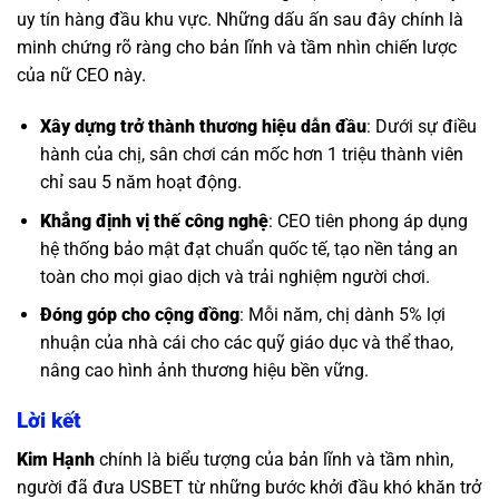
uy tín hàng đầu khu vực. Những dấu ấn sau đây chính là
minh chứng rõ ràng cho bản lĩnh và tầm nhìn chiến lược
của nữ CEO này.
Xây dựng trở thành thương hiệu dẫn đầu
: Dưới sự điều
hành của chị, sân chơi cán mốc hơn 1 triệu thành viên
chỉ sau 5 năm hoạt động.
Khẳng định vị thế công nghệ
: CEO tiên phong áp dụng
hệ thống bảo mật đạt chuẩn quốc tế, tạo nền tảng an
toàn cho mọi giao dịch và trải nghiệm người chơi.
Đóng góp cho cộng đồng
: Mỗi năm, chị dành 5% lợi
nhuận của nhà cái cho các quỹ giáo dục và thể thao,
nâng cao hình ảnh thương hiệu bền vững.
Lời kết
Kim Hạnh
chính là biểu tượng của bản lĩnh và tầm nhìn,
người đã đưa USBET từ những bước khởi đầu khó khăn trở