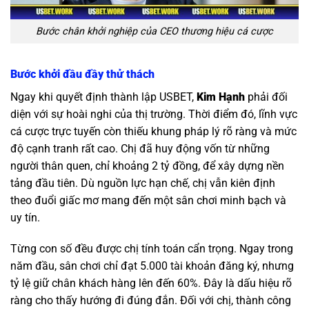
Bước chân khởi nghiệp của CEO thương hiệu cá cược
Bước khởi đầu đầy thử thách
Ngay khi quyết định thành lập USBET,
Kim Hạnh
phải đối
diện với sự hoài nghi của thị trường. Thời điểm đó, lĩnh vực
cá cược trực tuyến còn thiếu khung pháp lý rõ ràng và mức
độ cạnh tranh rất cao. Chị đã huy động vốn từ những
người thân quen, chỉ khoảng 2 tỷ đồng, để xây dựng nền
tảng đầu tiên. Dù nguồn lực hạn chế, chị vẫn kiên định
theo đuổi giấc mơ mang đến một sân chơi minh bạch và
uy tín.
Từng con số đều được chị tính toán cẩn trọng. Ngay trong
năm đầu, sân chơi chỉ đạt 5.000 tài khoản đăng ký, nhưng
tỷ lệ giữ chân khách hàng lên đến 60%. Đây là dấu hiệu rõ
ràng cho thấy hướng đi đúng đắn. Đối với chị, thành công