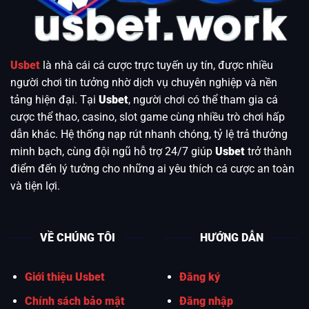
Usbet
là nhà cái cá cược trực tuyến uy tín, được nhiều
người chơi tin tưởng nhờ dịch vụ chuyên nghiệp và nền
tảng hiện đại. Tại
Usbet
, người chơi có thể tham gia cá
cược thể thao, casino, slot game cùng nhiều trò chơi hấp
dẫn khác. Hệ thống nạp rút nhanh chóng, tỷ lệ trả thưởng
minh bạch, cùng đội ngũ hỗ trợ 24/7 giúp
Usbet
trở thành
điểm đến lý tưởng cho những ai yêu thích cá cược an toàn
và tiện lợi.
VỀ CHÚNG TÔI
HƯỚNG DẪN
Giới thiệu Usbet
Đăng ký
Chính sách bảo mật
Đăng nhập