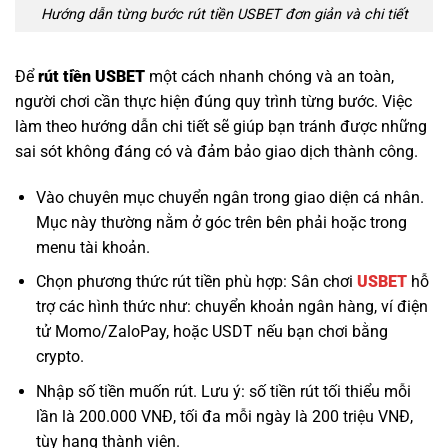
Hướng dẫn từng bước rút tiền USBET đơn giản và chi tiết
Để
rút tiền USBET
một cách nhanh chóng và an toàn,
người chơi cần thực hiện đúng quy trình từng bước. Việc
làm theo hướng dẫn chi tiết sẽ giúp bạn tránh được những
sai sót không đáng có và đảm bảo giao dịch thành công.
Vào chuyên mục chuyển ngân trong giao diện cá nhân.
Mục này thường nằm ở góc trên bên phải hoặc trong
menu tài khoản.
Chọn phương thức rút tiền phù hợp: Sân chơi
USBET
hỗ
trợ các hình thức như: chuyển khoản ngân hàng, ví điện
tử Momo/ZaloPay, hoặc USDT nếu bạn chơi bằng
crypto.
Nhập số tiền muốn rút. Lưu ý: số tiền rút tối thiểu mỗi
lần là 200.000 VNĐ, tối đa mỗi ngày là 200 triệu VNĐ,
tùy hạng thành viên.