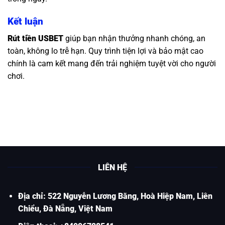
Kết luận
Rút tiền USBET
giúp bạn nhận thưởng nhanh chóng, an
toàn, không lo trễ hạn. Quy trình tiện lợi và bảo mật cao
chính là cam kết mang đến trải nghiệm tuyệt vời cho người
chơi.
LIÊN HỆ
Địa chỉ: 522 Nguyễn Lương Bằng, Hoà Hiệp Nam, Liên
Chiểu, Đà Nẵng, Việt Nam