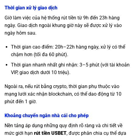
Thời gian xử lý giao dịch
Giờ làm việc của hệ thống rút tiền từ 9h đến 23h hàng
ngày. Giao dịch ngoài khung giờ này sẽ được xử lý vào
ngày hôm sau.
Thời gian cao điểm: 20h–22h hàng ngày, xử lý có thể
chậm hơn (tối đa 60 phút).
Thời gian nhanh nhất ghi nhận: 3–5 phút (với tài khoản
VIP, giao dịch dưới 10 triệu).
Ngoài ra, nếu rút bằng crypto, thời gian phụ thuộc vào
mạng lưới xác nhận blockchain, có thể dao động từ 10
phút đến 1 giờ.
Khoảng chuyển ngân nhà cái cho phép
Nền tảng áp dụng những quy định rõ ràng và chi tiết về
mức giới hạn
rút tiền USBET
, được phân chia cụ thể dựa