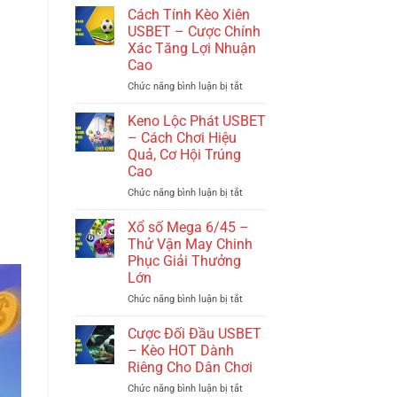
Rung
Mẹo
Phút
Cách Tính Kèo Xiên
Là
Chốt
USBET – Cược Chính
Gì
Số
Xác Tăng Lợi Nhuận
–
Dựa
Cao
Chiến
Trên
Thuật
Quy
ở
Chức năng bình luận bị tắt
Bứt
Luật
Cách
Phá
Tính
Keno Lộc Phát USBET
Lợi
Kèo
– Cách Chơi Hiệu
Nhuận
Xiên
Quả, Cơ Hội Trúng
Tại
USBET
Cao
USBET
–
Cược
ở
Chức năng bình luận bị tắt
Chính
Keno
Xác
Lộc
Xổ số Mega 6/45 –
Tăng
Phát
Thử Vận May Chinh
Lợi
USBET
Phục Giải Thưởng
Nhuận
–
Lớn
Cao
Cách
Chơi
ở
Chức năng bình luận bị tắt
Hiệu
Xổ
Quả,
số
Cược Đối Đầu USBET
Cơ
Mega
– Kèo HOT Dành
Hội
6/45
Riêng Cho Dân Chơi
Trúng
–
Cao
ở
Chức năng bình luận bị tắt
Thử