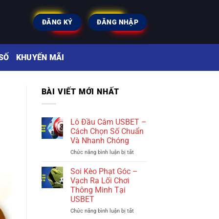
ĐĂNG KÝ
ĐĂNG NHẬP
SỐ
KHUYẾN MÃI
BÀI VIẾT MỚI NHẤT
Lô Đầu Câm USBET –
Cách Chọn Số Chuẩn
Và Nhanh Chóng
ở
Chức năng bình luận bị tắt
Lô
Đầu
Soi Kèo Phạt Góc –
Câm
Vạch Ra Lối Chơi
USBET
Thông Minh Tại
–
USBET
Cách
Chọn
ở
Chức năng bình luận bị tắt
Số
Soi