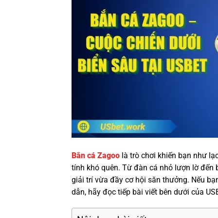
Bắn cá Zagoo
là trò chơi khiến bạn như l
tính khó quên. Từ đàn cá nhỏ lượn lờ đến b
giải trí vừa đầy cơ hội săn thưởng. Nếu 
dẫn, hãy đọc tiếp bài viết bên dưới của US