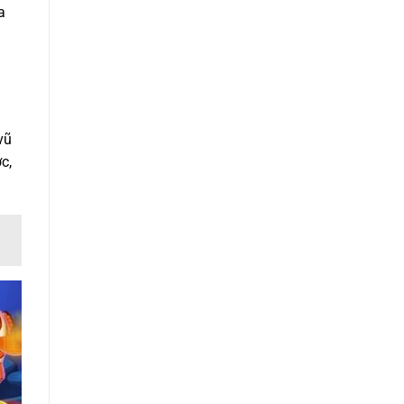
a
vũ
c,