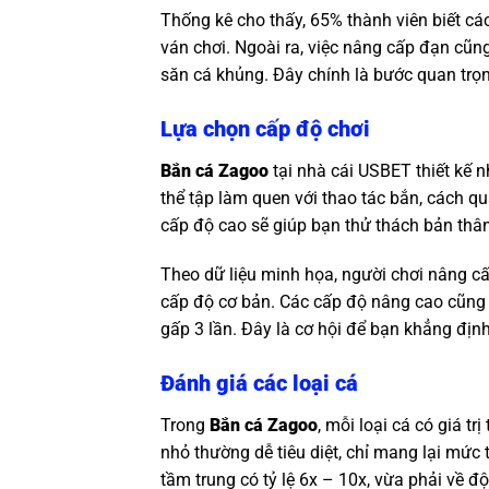
Thống kê cho thấy, 65% thành viên biết cá
ván chơi. Ngoài ra, việc nâng cấp đạn cũng
săn cá khủng. Đây chính là bước quan trọ
Lựa chọn cấp độ chơi
Bắn cá Zagoo
tại nhà cái USBET thiết kế n
thể tập làm quen với thao tác bắn, cách qu
cấp độ cao sẽ giúp bạn thử thách bản thâ
Theo dữ liệu minh họa, người chơi nâng c
cấp độ cơ bản. Các cấp độ nâng cao cũng là
gấp 3 lần. Đây là cơ hội để bạn khẳng định
Đánh giá các loại cá
Trong
Bắn cá Zagoo
, mỗi loại cá có giá t
nhỏ thường dễ tiêu diệt, chỉ mang lại mức t
tầm trung có tỷ lệ 6x – 10x, vừa phải về đ