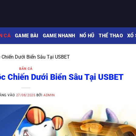
N CÁ
GAME BÀI
GAME NHANH
NỔ HŨ
THỂ THAO
XỔ 
 Chiến Dưới Biển Sâu Tại USBET
BẮN CÁ
c Chiến Dưới Biển Sâu Tại USBET
ĂNG VÀO
27/08/2025
BỞI
ADMIN