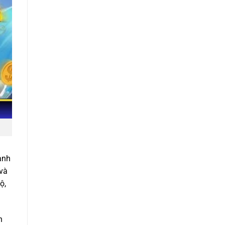
Cược
Vận
Đối
May
Đầu
Chinh
USBET
Phục
–
Giải
Kèo
Thưởng
HOT
Lớn
Dành
Riêng
Cho
Dân
Chơi
ạnh
 và
ộ,
n