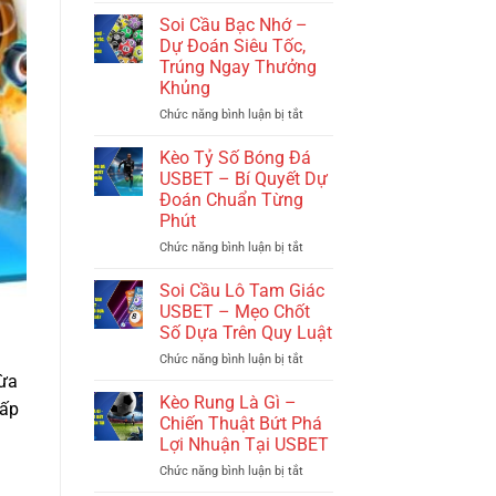
Chuẩn
Kèo
Soi Cầu Bạc Nhớ –
Và
Phạt
Dự Đoán Siêu Tốc,
Nhanh
Góc
Trúng Ngay Thưởng
Chóng
–
Khủng
Vạch
Ra
ở
Chức năng bình luận bị tắt
Lối
Soi
Chơi
Cầu
Kèo Tỷ Số Bóng Đá
Thông
Bạc
USBET – Bí Quyết Dự
Minh
Nhớ
Đoán Chuẩn Từng
Tại
–
Phút
USBET
Dự
Đoán
ở
Chức năng bình luận bị tắt
Siêu
Kèo
Tốc,
Tỷ
Soi Cầu Lô Tam Giác
Trúng
Số
USBET – Mẹo Chốt
Ngay
Bóng
Số Dựa Trên Quy Luật
Thưởng
Đá
Khủng
ở
Chức năng bình luận bị tắt
USBET
Soi
–
vừa
Cầu
Bí
Kèo Rung Là Gì –
hấp
Lô
Quyết
Chiến Thuật Bứt Phá
Tam
Dự
Lợi Nhuận Tại USBET
Giác
Đoán
ở
Chức năng bình luận bị tắt
USBET
Chuẩn
Kèo
–
Từng