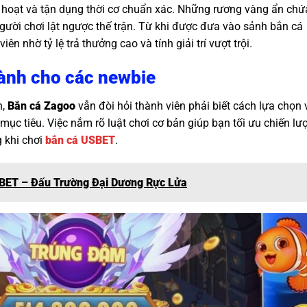
h hoạt và tận dụng thời cơ chuẩn xác. Những rương vàng ẩn chứ
người chơi lật ngược thế trận. Từ khi được đưa vào sảnh bắn cá
n nhờ tỷ lệ trả thưởng cao và tính giải trí vượt trội.
dành cho các newbie
n,
Bắn cá Zagoo
vẫn đòi hỏi thành viên phải biết cách lựa chọn 
mục tiêu. Việc nắm rõ luật chơi cơ bản giúp bạn tối ưu chiến lượ
 khi chơi
bắn cá USBET
.
USBET – Đấu Trường Đại Dương Rực Lửa